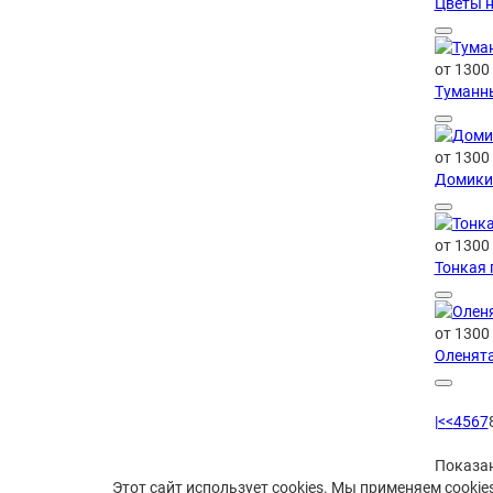
Цветы н
от 1300
Туманны
от 1300
Домики 
от 1300
Тонкая 
от 1300
Оленята
|<
<
4
5
6
7
Показан
Этот сайт использует cookies. Мы применяем cooki