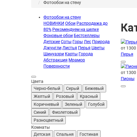
Фотообои на стену
Фотообои на стену
НОВИНКИ
Обои
Распродажа до
Ка
80%
Рекомендуем на шелке
Фоновые обои
Бестселлеры
Детские
Соты
Горы
Лес
Природа
Джунгли
Листья
Перья
Цветы
от 1300
Шинуазри
Карты
Города
Перья
Абстракция
Мрамор
Поверхности
от 1300
Пионы
Цвета
Черно-белый
Серый
Бежевый
Желтый
Розовый
Красный
Коричневый
Зеленый
Голубой
Синий
Фиолетовый
Разноцветный
Комнаты
Детская
Спальня
Гостиная