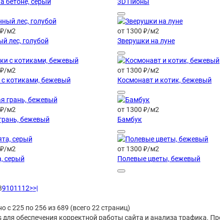
а бетоне, серый
3D Пионы
 ₽/м2
от 1300 ₽/м2
й лес, голубой
Зверушки на луне
 ₽/м2
от 1300 ₽/м2
с котиками, бежевый
Космонавт и котик, бежевый
 ₽/м2
от 1300 ₽/м2
грань, бежевый
Бамбук
 ₽/м2
от 1300 ₽/м2
, серый
Полевые цветы, бежевый
8
9
10
11
12
>
>|
о с 225 по 256 из 689 (всего 22 страниц)
es для обеспечения корректной работы сайта и анализа трафика. П