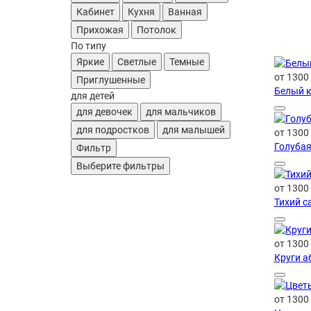
Кабинет
Кухня
Ванная
Прихожая
Потолок
По типу
Яркие
Светлые
Темные
от 1300
Приглушенные
Белый к
для детей
для девочек
для мальчиков
для подростков
для малышей
от 1300
Голубая
Фильтр
Выберите фильтры
от 1300
Тихий с
от 1300
Круги а
от 1300