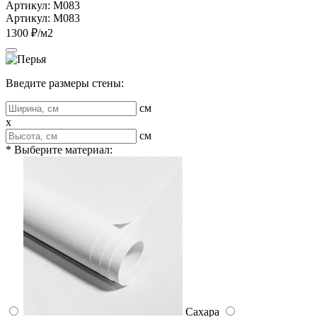
Артикул: M083
Артикул: M083
1300 ₽/м2
Введите размеры стены:
см
x
см
* Выберите материал:
Сахара