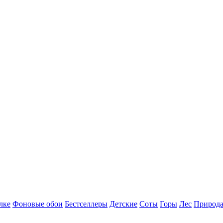
лке
Фоновые обои
Бестселлеры
Детские
Соты
Горы
Лес
Природ