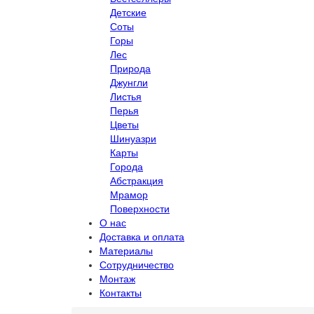
Детские
Соты
Горы
Лес
Природа
Джунгли
Листья
Перья
Цветы
Шинуазри
Карты
Города
Абстракция
Мрамор
Поверхности
О нас
Доставка и оплата
Материалы
Сотрудничество
Монтаж
Контакты