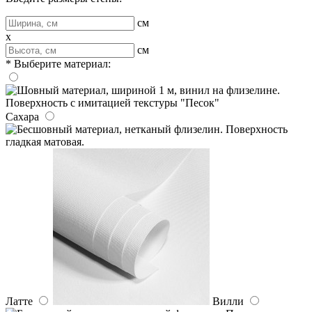
см
x
см
* Выберите материал:
Сахара
Латте
Вилли