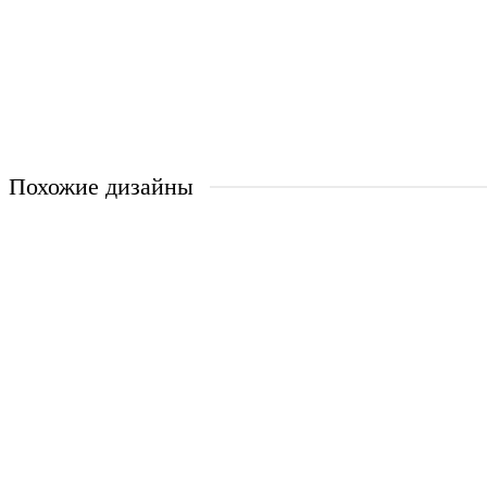
Мишка на луне, зеленый
от 1300 ₽/м2
Похожие дизайны
Мишка и зайчик
от 1300 ₽/м2
Мишка моряк