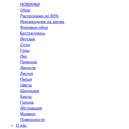
НОВИНКИ
Обои
Распродажа до 80%
Рекомендуем на шелке
Фоновые обои
Бестселлеры
Детские
Соты
Горы
Лес
Природа
Джунгли
Листья
Перья
Цветы
Шинуазри
Карты
Города
Абстракция
Мрамор
Поверхности
О нас