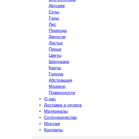
Детские
Соты
Горы
Лес
Природа
Джунгли
Листья
Перья
Цветы
Шинуазри
Карты
Города
Абстракция
Мрамор
Поверхности
О нас
Доставка и оплата
Материалы
Сотрудничество
Монтаж
Контакты