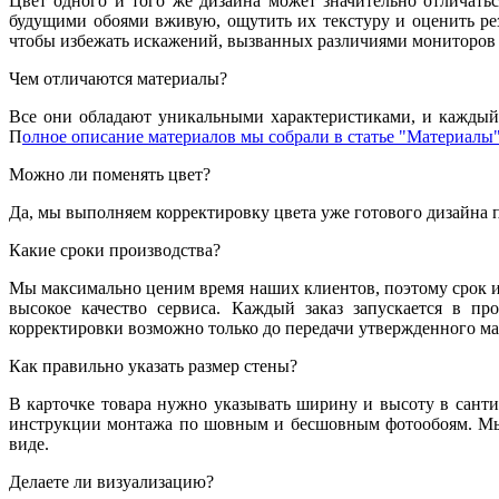
Цвет одного и того же дизайна может значительно отличатьс
будущими обоями вживую, ощутить их текстуру и оценить резу
чтобы избежать искажений, вызванных различиями мониторов 
Чем отличаются материалы?
Все они обладают уникальными характеристиками, и каждый 
П
олное описание материалов мы собрали в статье "Материалы"
Можно ли поменять цвет?
Да, мы выполняем корректировку цвета уже готового дизайна 
Какие сроки производства?
Мы максимально ценим время наших клиентов, поэтому срок из
высокое качество сервиса. Каждый заказ запускается в пр
корректировки возможно только до передачи утвержденного мак
Как правильно указать размер стены?
В карточке товара нужно указывать ширину и высоту в санти
инструкции монтажа по шовным и бесшовным фотообоям. Мы 
виде.
Делаете ли визуализацию?