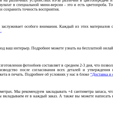
я на различных устройствах из-за различий в цветопередаче 
льтат в специальной мини-версии - это и есть цветопроба. То
и сохранить точность восприятия.
заслуживает особого внимания. Каждый из этих материалов сп
.
под ваш интерьер. Подробнее можете узнать на бесплатной онла
готовления фотообоев составляет в среднем 2-3 дня, что позво
оизводство после согласования всех деталей и утверждения
ета в печать. Подробнее об условиях у нас в блоке
“Доставка и 
метрах. Мы рекомендуем закладывать +4 сантиметра запаса, ч
вкладываем ее в каждый заказ. А также вы можете написать 