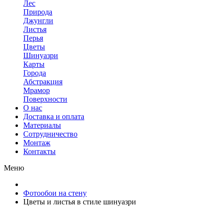
Лес
Природа
Джунгли
Листья
Перья
Цветы
Шинуазри
Карты
Города
Абстракция
Мрамор
Поверхности
О нас
Доставка и оплата
Материалы
Сотрудничество
Монтаж
Контакты
Меню
Фотообои на стену
Цветы и листья в стиле шинуазри