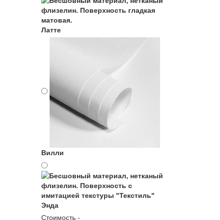
Латте
Вилли
Энда
Стоимость -