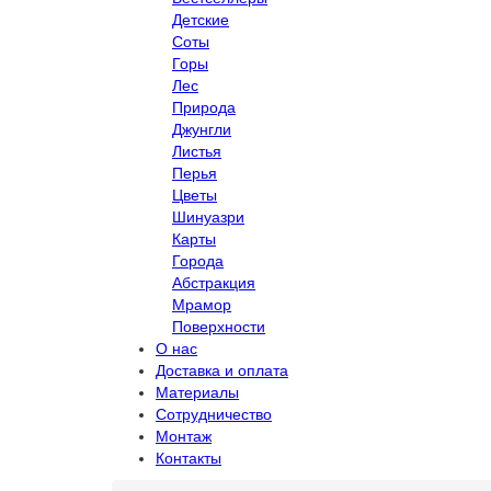
Детские
Соты
Горы
Лес
Природа
Джунгли
Листья
Перья
Цветы
Шинуазри
Карты
Города
Абстракция
Мрамор
Поверхности
О нас
Доставка и оплата
Материалы
Сотрудничество
Монтаж
Контакты