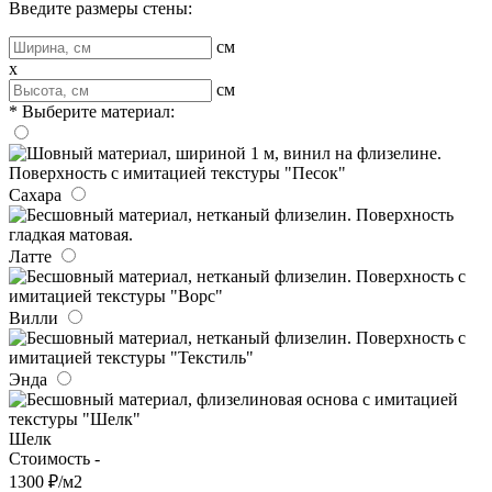
Введите размеры стены:
см
x
см
* Выберите материал:
Сахара
Латте
Вилли
Энда
Шелк
Стоимость -
1300 ₽/м2