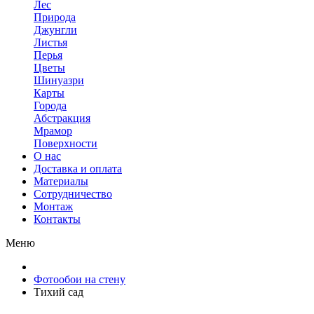
Лес
Природа
Джунгли
Листья
Перья
Цветы
Шинуазри
Карты
Города
Абстракция
Мрамор
Поверхности
О нас
Доставка и оплата
Материалы
Сотрудничество
Монтаж
Контакты
Меню
Фотообои на стену
Тихий сад