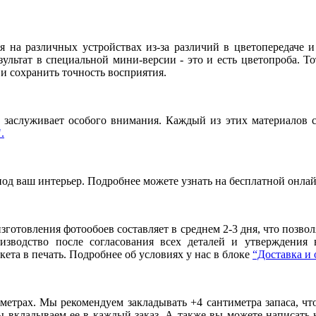
я на различных устройствах из-за различий в цветопередаче 
льтат в специальной мини-версии - это и есть цветопроба. То
и сохранить точность восприятия.
заслуживает особого внимания. Каждый из этих материалов сп
.
под ваш интерьер. Подробнее можете узнать на бесплатной онла
готовления фотообоев составляет в среднем 2-3 дня, что позво
оизводство после согласования всех деталей и утверждения
ета в печать. Подробнее об условиях у нас в блоке
“Доставка и 
метрах. Мы рекомендуем закладывать +4 сантиметра запаса, ч
вкладываем ее в каждый заказ. А также вы можете написать 