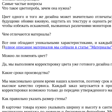
Самые частые вопросы
Что такое цветопроба, зачем она нужна?
Цвет одного и того же дизайна может значительно отличатьс
будущими обоями вживую, ощутить их текстуру и оценить резу
чтобы избежать искажений, вызванных различиями мониторов 
Чем отличаются материалы?
Все они обладают уникальными характеристиками, и каждый 
П
олное описание материалов мы собрали в статье "Материалы"
Можно ли поменять цвет?
Да, мы выполняем корректировку цвета уже готового дизайна 
Какие сроки производства?
Мы максимально ценим время наших клиентов, поэтому срок из
высокое качество сервиса. Каждый заказ запускается в пр
корректировки возможно только до передачи утвержденного мак
Как правильно указать размер стены?
В карточке товара нужно указывать ширину и высоту в санти
инструкции монтажа по шовным и бесшовным фотообоям. Мы 