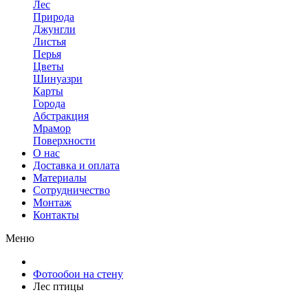
Лес
Природа
Джунгли
Листья
Перья
Цветы
Шинуазри
Карты
Города
Абстракция
Мрамор
Поверхности
О нас
Доставка и оплата
Материалы
Сотрудничество
Монтаж
Контакты
Меню
Фотообои на стену
Лес птицы