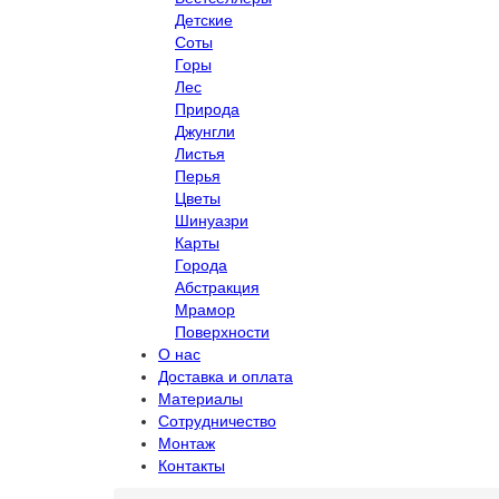
Детские
Соты
Горы
Лес
Природа
Джунгли
Листья
Перья
Цветы
Шинуазри
Карты
Города
Абстракция
Мрамор
Поверхности
О нас
Доставка и оплата
Материалы
Сотрудничество
Монтаж
Контакты