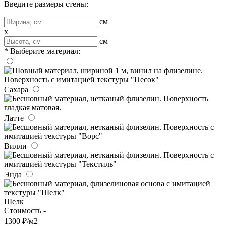
Введите размеры стены:
см
x
см
* Выберите материал:
Сахара
Латте
Вилли
Энда
Шелк
Стоимость -
1300 ₽/м2