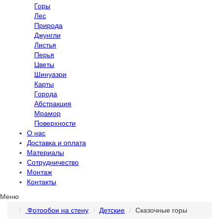
Горы
Лес
Природа
Джунгли
Листья
Перья
Цветы
Шинуазри
Карты
Города
Абстракция
Мрамор
Поверхности
О нас
Доставка и оплата
Материалы
Сотрудничество
Монтаж
Контакты
Меню
Фотообои на стену
Детские
Сказочные горы