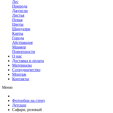
Лес
Природа
Джунгли
Листья
Перья
Цветы
Шинуазри
Карты
Города
Абстракция
Мрамор
Поверхности
О нас
Доставка и оплата
Материалы
Сотрудничество
Монтаж
Контакты
Меню
Фотообои на стену
Детские
Сафари, розовый