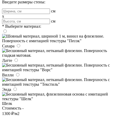
Введите размеры стены:
см
x
см
* Выберите материал:
Сахара
Латте
Вилли
Энда
Шелк
Стоимость -
1300 ₽/м2