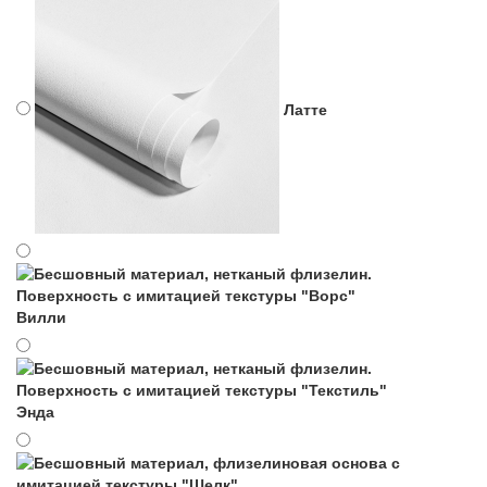
Латте
Вилли
Энда